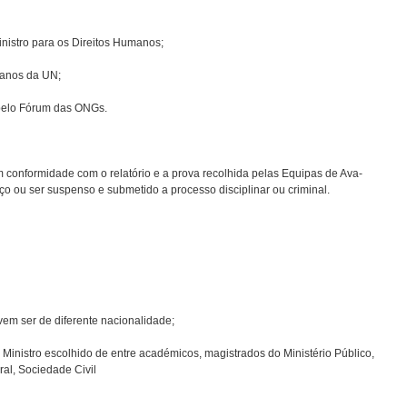
nistro para os Direitos Humanos;
manos da UN;
pelo Fórum das ONGs.
 conformidade com o relatório e a prova recolhida pelas Equipas de Ava­
ço ou ser suspenso e submetido a processo disciplinar ou criminal.
vem ser de diferente nacionalidade;
inistro escolhido de entre académicos, magistrados do Ministério Público,
al, Sociedade Civil