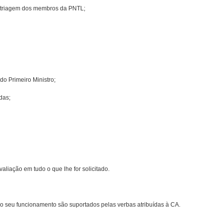
e triagem dos membros da PNTL;
do Primeiro Ministro;
das;
aliação em tudo o que lhe for solicitado.
o seu funcio­namento são suportados pelas verbas atribuídas à CA.