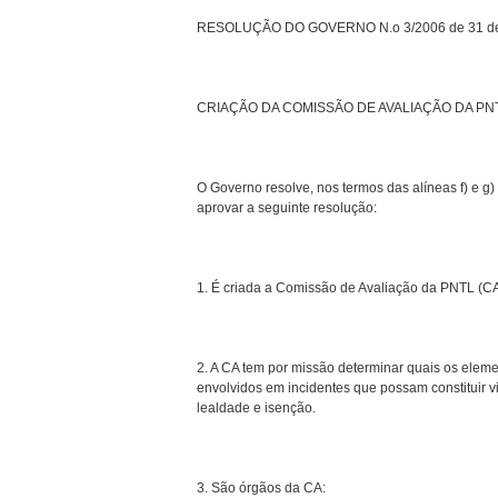
RESOLUÇÃO DO GOVERNO N.o 3/2006 de 31 de
CRIAÇÃO DA COMISSÃO DE AVALIAÇÃO DA PN
O Governo resolve, nos termos das alíneas f) e g)
aprovar a seguinte resolução:
1. É criada a Comissão de Avaliação da PNTL (CA) 
2. A CA tem por missão determinar quais os elem
envolvidos em incidentes que possam constituir 
lealdade e isenção.
3. São órgãos da CA: