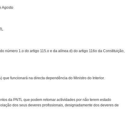
 Agosto
TL
 do número 1.o do artigo 115.o e da alínea d) do artigo 116o da Constituição,
que fun­cionará na directa dependência do Ministro do Interior.
entos da PNTL que podem retomar actividades por não terem estado
violação dos seus deveres profissionais, designadamente dos deveres de