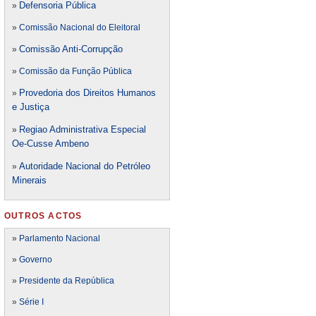
Defensori
a Pública
»
»
Comissão Nacional do Eleitoral
Comissão Anti-Corrupção
»
»
Comissão da Função Pública
Provedoria dos Direitos Humanos
»
e Justiça
Regiao Administrativa Especial
»
Oe-Cusse Ambeno
Autoridade Nacional do Petróleo
»
Minerais
OUTROS ACTOS
»
Parlamento Nacional
»
Governo
»
Presidente da República
»
Série I