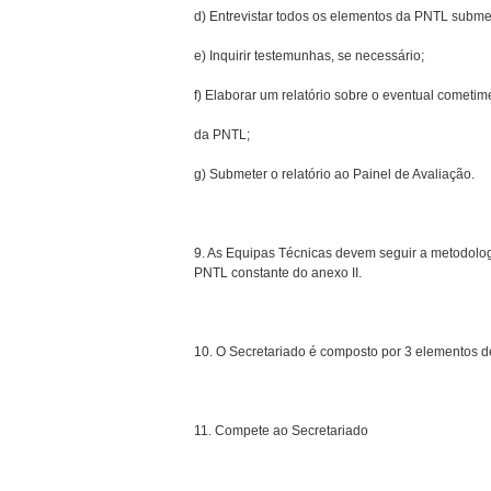
d) Entrevistar todos os elementos da PNTL subme
e) Inquirir testemunhas, se necessário;
f) Elaborar um relatório sobre o eventual cometim
da PNTL;
g) Submeter o relatório ao Painel de Avaliação.
9. As Equipas Técnicas devem seguir a metodolog
PNTL constante do anexo II.
10. O Secretariado é composto por 3 elementos des
11. Compete ao Secretariado