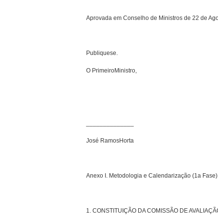
Aprovada em Conselho de Ministros de 22 de Ag
Publique­se.
O Primeiro­Ministro,
______________
José Ramos­Horta
Anexo I. ­Metodologia e Calendarização (1a Fase)
1. CONSTITUIÇÃO DA COMISSÃO DE AVALIAÇÃO (