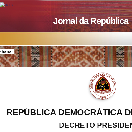
Skip to main content
Jornal da República
›
home
›
You are here
REPÚBLICA DEMOCRÁTICA D
DECRETO PRESIDE