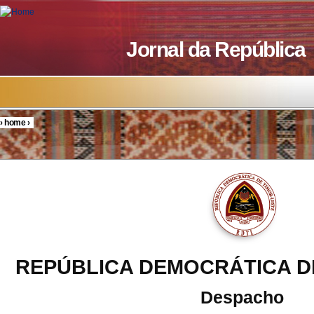
Skip to main content
Jornal da República
›
home
›
You are here
REPÚBLICA DEMOCRÁTICA D
Despacho