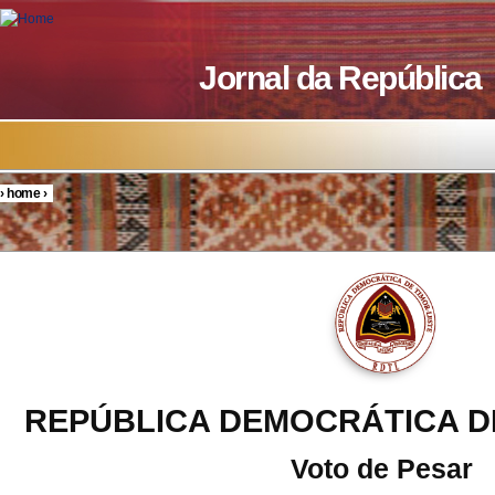
Skip to main content
Jornal da República
›
home
›
You are here
REPÚBLICA DEMOCRÁTICA D
Voto de Pesar