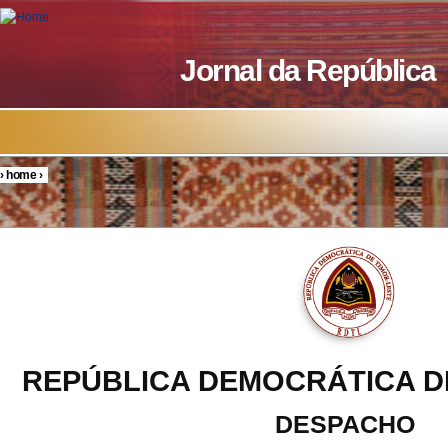
Skip to main content
Jornal da República
›
home
›
You are here
REPÚBLICA DEMOCRÁTICA D
DESPACHO