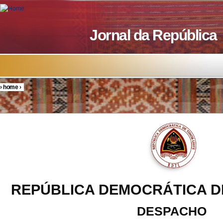
Skip to main content
Jornal da República
›
home
›
You are here
REPÚBLICA DEMOCRÁTICA D
DESPACHO