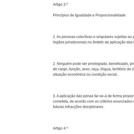
Artigo 3.º
Princípios de Igualdade e Proporcionalidade
1. As pessoas colectivas e singulares sujeitas a
órgãos jurisdicionais no âmbito da aplicação da
2. Ninguém pode ser privilegiado, beneficiado, pr
de cargo, função, sexo, raça, língua, território de
situação económica ou condição social.
3. A aplicação das penas far-se-á de forma propor
cometida, de acordo com os critérios enunciados
futuras infracções disciplinares.
Artigo 4.º