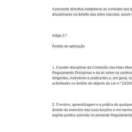
A presente directiva estabelece as condutas das p
disciplinares no âmbito das artes marciais, assi
Artigo 2.º
Âmbito de aplicação
1. O poder disciplinar da Comissão das Artes Ma
Regulamento Disciplinar e da lei sobre os centros
dirigentes, instrutores e praticantes e, em geral
actividades no âmbito do objecto da Lei n.º 10/200
2. O ensino, aprendizagem e a prática de qualque
âmbito do exercício das suas funções e em harm
regime jurídico previsto no presente Regulamento 