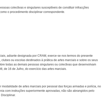
essoas colectivas e singulares susceptíveis de constituir infracções
m como o procedimento disciplinar correspondente.
rciais, adiante designada por CRAM, exerce-se nos termos do presente
, clubes ou escolas destinados à prática de artes marciais e sobre os seus
, sobre todas as demais pessoas singulares ou colectivas que desenvolvam
8, de 16 de Julho, do exercício das artes marciais.
r modalidade de artes marciais por pessoal das forças armadas e polícia, no
onia com instruções superiormente aprovadas, não são abrangidos pelo
Disciplinar.