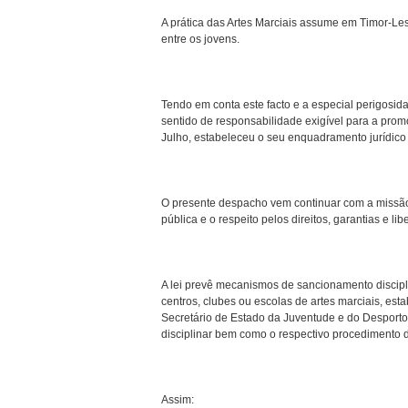
A prática das Artes Marciais assume em Timor-Les
entre os jovens.
Tendo em conta este facto e a especial perigosid
sentido de responsabilidade exigível para a prom
Julho, estabeleceu o seu enquadramento jurídico 
O presente despacho vem continuar com a missão 
pública e o respeito pelos direitos, garantias e l
A lei prevê mecanismos de sancionamento discipli
centros, clubes ou escolas de artes marciais, es
Secretário de Estado da Juventude e do Desporto 
disciplinar bem como o respectivo procedimento di
Assim: