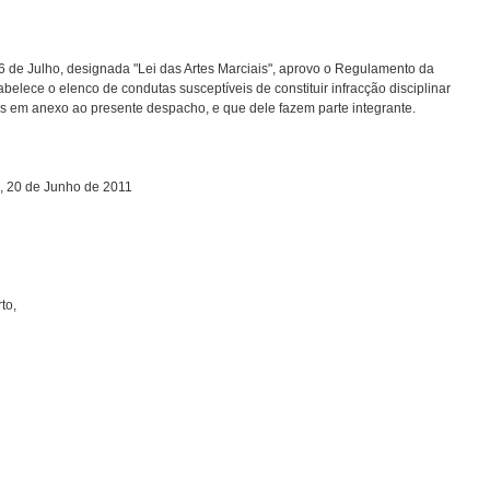
16 de Julho, designada "Lei das Artes Marciais", aprovo o Regulamento da
elece o elenco de condutas susceptíveis de constituir infracção disciplinar
tes em anexo ao presente despacho, e que dele fazem parte integrante.
, 20 de Junho de 2011
to,