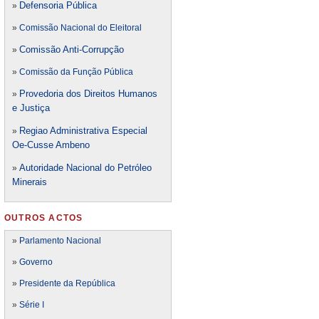
Defensori
a Pública
»
»
Comissão Nacional do Eleitoral
Comissão Anti-Corrupção
»
»
Comissão da Função Pública
Provedoria dos Direitos Humanos
»
e Justiça
Regiao Administrativa Especial
»
Oe-Cusse Ambeno
Autoridade Nacional do Petróleo
»
Minerais
OUTROS ACTOS
»
Parlamento Nacional
»
Governo
»
Presidente da República
»
Série I