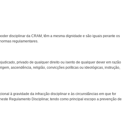
o poder disciplinar da CRAM, têm a mesma dignidade e são iguais perante os
s normas regulamentares.
ejudicado, privado de qualquer direito ou isento de qualquer dever em razão
 origem, ascendência, religião, convicções políticas ou ideológicas, instrução,
cional à gravidade da infracção disciplinar e às circunstâncias em que for
 neste Regulamento Disciplinar, tendo como principal escopo a prevenção de