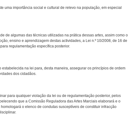
te uma importância social e cultural de relevo na população, em especial
ade de algumas das técnicas utilizadas na prática dessas artes, assim como o
oção, ensino e aprendizagem destas actividades, a Lei n.º 10/2008, de 16 de
para regulamentação específica posterior.
estabelecida na lei para, desta maneira, assegurar os princípios de ordem
iberdades dos cidadãos.
nar para qualquer violação da lei ou de regulamentação posterior, pelos
tabelecendo que a Comissão Reguladora das Artes Marciais elaborará e o
homologará o elenco de condutas susceptíveis de constituir infracção
sciplinar.