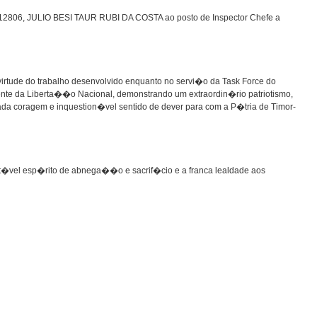
12806, JULIO BESI TAUR RUBI DA COSTA ao posto de Inspector Chefe a
tude do trabalho desenvolvido enquanto no servi�o da Task Force do
atente da Liberta��o Nacional, demonstrando um extraordin�rio patriotismo,
a coragem e inquestion�vel sentido de dever para com a P�tria de Timor-
ot�vel esp�rito de abnega��o e sacrif�cio e a franca lealdade aos