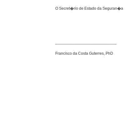
O Secret�rio de Estado da Seguran�a
____________________________
Francisco da Costa Guterres, PhD