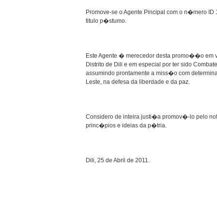
Promove-se o Agente Pincipal com o n�mero ID 
titulo p�stumo.
Este Agente � merecedor desta promo��o em vir
Distrito de Dili e em especial por ter sido Comb
assumindo prontamente a miss�o com determinad
Leste, na defesa da liberdade e da paz.
Considero de inteira justi�a promov�-lo pelo n
princ�pios e ideias da p�tria.
Dili, 25 de Abril de 2011.