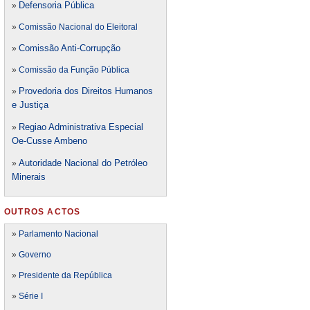
Defensori
a Pública
»
»
Comissão Nacional do Eleitoral
Comissão Anti-Corrupção
»
»
Comissão da Função Pública
Provedoria dos Direitos Humanos
»
e Justiça
Regiao Administrativa Especial
»
Oe-Cusse Ambeno
Autoridade Nacional do Petróleo
»
Minerais
OUTROS ACTOS
»
Parlamento Nacional
»
Governo
»
Presidente da República
»
Série I