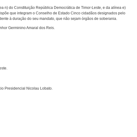
nea n) do Constituição República Democrática de Timor-Leste, e da alínea e)
o dispõe que integram o Conselho de Estado Cinco cidadãos designados pelo
ndente à duração do seu mandato, que não sejam órgãos de soberania.
hor Germinino Amaral dos Reis.
este.
io Presidencial Nicolau Lobato.