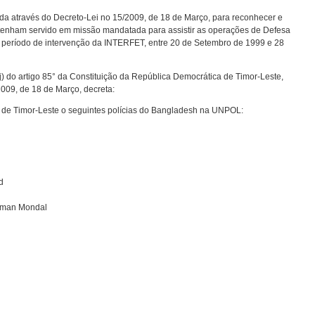
ada através do Decreto-Lei no 15/2009, de 18 de Março, para reconhecer e
ue tenham servido em missão mandatada para assistir as operações de Defesa
 período de intervenção da INTERFET, entre 20 de Setembro de 1999 e 28
j) do artigo 85° da Constituição da República Democrática de Timor-Leste,
2009, de 18 de Março, decreta:
de Timor-Leste o seguintes polícias do Bangladesh na UNPOL:
d
ahman Mondal