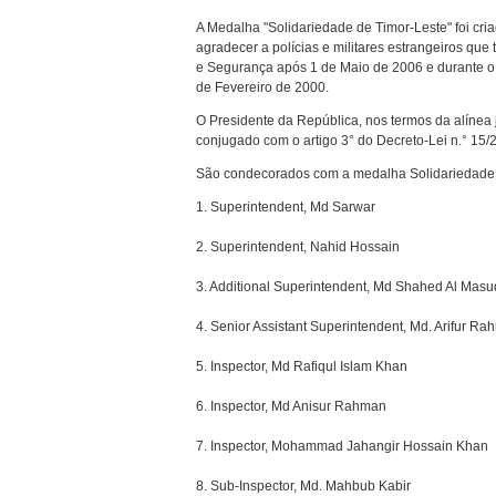
A Medalha "Solidariedade de Timor-Leste" foi cri
agradecer a polícias e militares estrangeiros q
e Segurança após 1 de Maio de 2006 e durante o
de Fevereiro de 2000.
O Presidente da República, nos termos da alínea 
conjugado com o artigo 3° do Decreto-Lei n.° 15/
São condecorados com a medalha Solidariedade 
1. Superintendent, Md Sarwar
2. Superintendent, Nahid Hossain
3. Additional Superintendent, Md Shahed Al Masu
4. Senior Assistant Superintendent, Md. Arifur R
5. Inspector, Md Rafiqul Islam Khan
6. Inspector, Md Anisur Rahman
7. Inspector, Mohammad Jahangir Hossain Khan
8. Sub-Inspector, Md. Mahbub Kabir