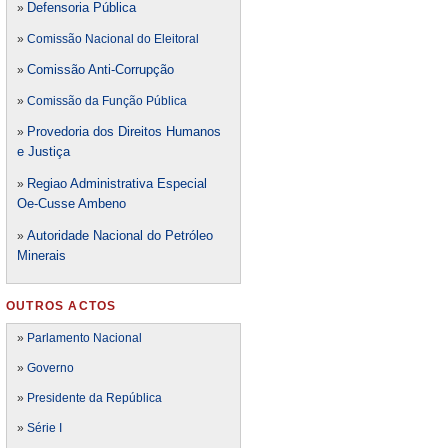
Defensori
a Pública
»
»
Comissão Nacional do Eleitoral
Comissão Anti-Corrupção
»
»
Comissão da Função Pública
Provedoria dos Direitos Humanos
»
e Justiça
Regiao Administrativa Especial
»
Oe-Cusse Ambeno
Autoridade Nacional do Petróleo
»
Minerais
OUTROS ACTOS
»
Parlamento Nacional
»
Governo
»
Presidente da República
»
Série I