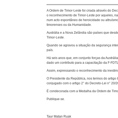
A Ordem de Timor-Leste foi criada através do Dec
o reconhecimento de Timor-Leste por aqueles, nac
num acto espontâneo de heroicidade ou altruísmo,
timorenses ou da Humanidade.
Austrália e a Nova Zelândia são países que desde
Timor-Leste.
Quando se agravou a situação da segurança inte
país.
Há seis anos que, em conjunto forças da Austrália
dado um contributo para a capacitação da F-FDTL
Assim, expressando o reconhecimento da inestimáv
O Presidente da República, nos termos do artigo 
conjugado com o artigo 2° do Decreto-Lei n° 20/2
É condecorada com a Medalha da Ordem de Timor-Le
Publique-se.
Taur Matan Ruak