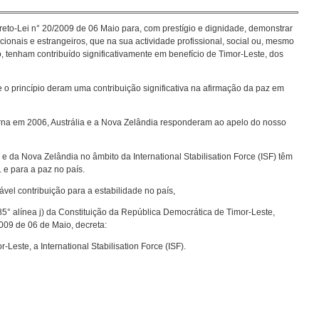
reto-Lei n° 20/2009 de 06 Maio para, com prestígio e dignidade, demonstrar
ionais e estrangeiros, que na sua actividade profissional, social ou, mesmo
 tenham contribuído significativamente em benefício de Timor-Leste, dos
 o princípio deram uma contribuição significativa na afirmação da paz em
rna em 2006, Austrália e a Nova Zelândia responderam ao apelo do nosso
 e da Nova Zelândia no âmbito da International Stabilisation Force (ISF) têm
 e para a paz no país.
el contribuição para a estabilidade no país,
85° alínea j) da Constituição da República Democrática de Timor-Leste,
009 de 06 de Maio, decreta:
ste, a International Stabilisation Force (ISF).