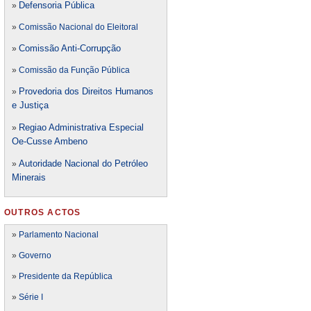
Defensori
a Pública
»
»
Comissão Nacional do Eleitoral
Comissão Anti-Corrupção
»
»
Comissão da Função Pública
Provedoria dos Direitos Humanos
»
e Justiça
Regiao Administrativa Especial
»
Oe-Cusse Ambeno
Autoridade Nacional do Petróleo
»
Minerais
OUTROS ACTOS
»
Parlamento Nacional
»
Governo
»
Presidente da República
»
Série I