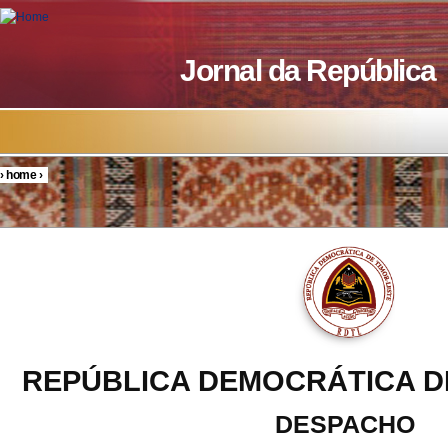
Skip to main content
Jornal da República
›
home
›
You are here
REPÚBLICA DEMOCRÁTICA D
DESPACHO