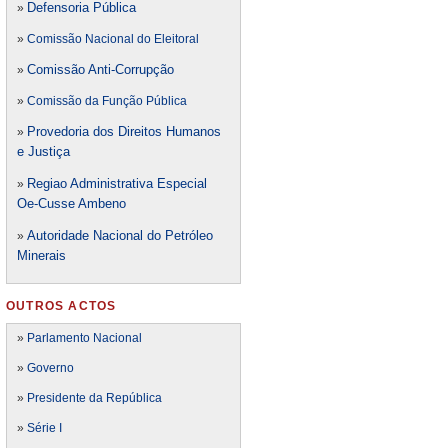
Defensori
a Pública
»
»
Comissão Nacional do Eleitoral
Comissão Anti-Corrupção
»
»
Comissão da Função Pública
Provedoria dos Direitos Humanos
»
e Justiça
Regiao Administrativa Especial
»
Oe-Cusse Ambeno
Autoridade Nacional do Petróleo
»
Minerais
OUTROS ACTOS
»
Parlamento Nacional
»
Governo
»
Presidente da República
»
Série I