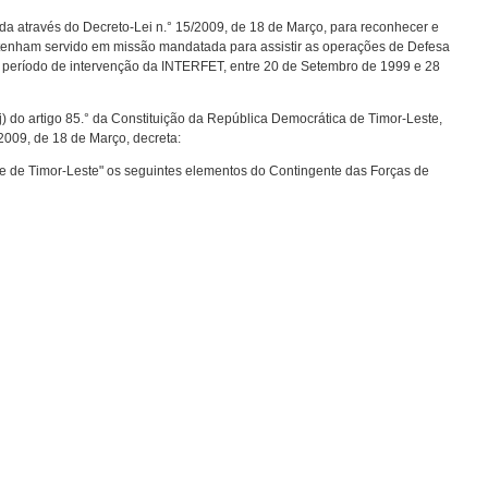
ada através do Decreto-Lei n.° 15/2009, de 18 de Março, para reconhecer e
ue tenham servido em missão mandatada para assistir as operações de Defesa
 período de intervenção da INTERFET, entre 20 de Setembro de 1999 e 28
j) do artigo 85.° da Constituição da República Democrática de Timor-Leste,
/2009, de 18 de Março, decreta:
 de Timor-Leste" os seguintes elementos do Contingente das Forças de