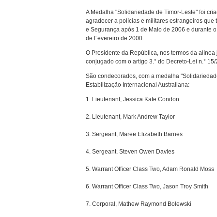
A Medalha "Solidariedade de Timor-Leste" foi cri
agradecer a polícias e militares estrangeiros q
e Segurança após 1 de Maio de 2006 e durante o
de Fevereiro de 2000.
O Presidente da República, nos termos da alínea 
conjugado com o artigo 3.° do Decreto-Lei n.° 15
São condecorados, com a medalha "Solidariedade
Estabilização Internacional Australiana:
1. Lieutenant, Jessica Kate Condon
2. Lieutenant, Mark Andrew Taylor
3. Sergeant, Maree Elizabeth Barnes
4. Sergeant, Steven Owen Davies
5. Warrant Officer Class Two, Adam Ronald Moss
6. Warrant Officer Class Two, Jason Troy Smith
7. Corporal, Mathew Raymond Bolewski