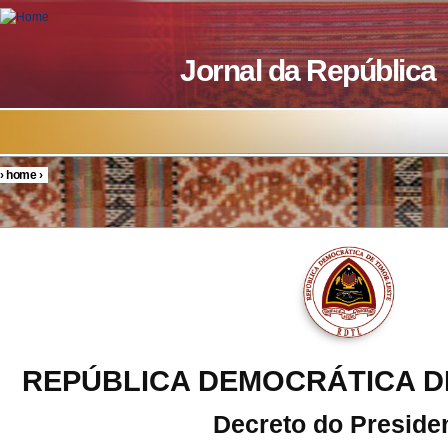
Skip to main content
Jornal da República
›
home
›
You are here
REPÚBLICA DEMOCRÁTICA D
Decreto do Preside