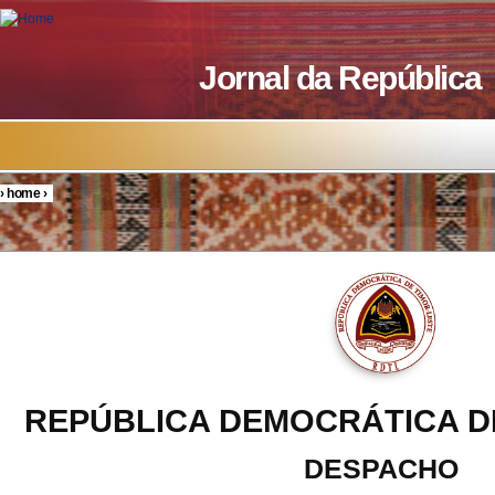
Skip to main content
Jornal da República
›
home
›
You are here
REPÚBLICA DEMOCRÁTICA D
DESPACHO