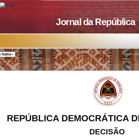
Skip to main content
Jornal da República
›
home
›
You are here
REPÚBLICA DEMOCRÁTICA D
DECISÃO