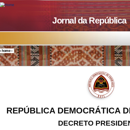
Skip to main content
Jornal da República
›
home
›
You are here
REPÚBLICA DEMOCRÁTICA D
DECRETO PRESIDE