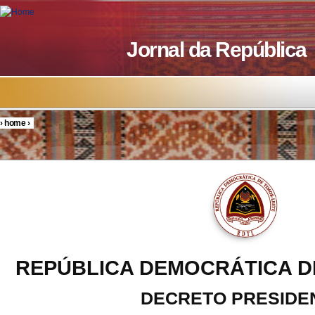
Skip to main content
Jornal da República
›
home
›
You are here
REPÚBLICA DEMOCRÁTICA D
DECRETO PRESIDE