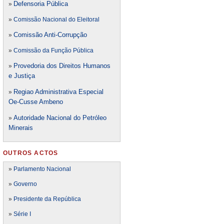
Defensori
a Pública
»
»
Comissão Nacional do Eleitoral
Comissão Anti-Corrupção
»
»
Comissão da Função Pública
Provedoria dos Direitos Humanos
»
e Justiça
Regiao Administrativa Especial
»
Oe-Cusse Ambeno
Autoridade Nacional do Petróleo
»
Minerais
OUTROS ACTOS
»
Parlamento Nacional
»
Governo
»
Presidente da República
»
Série I