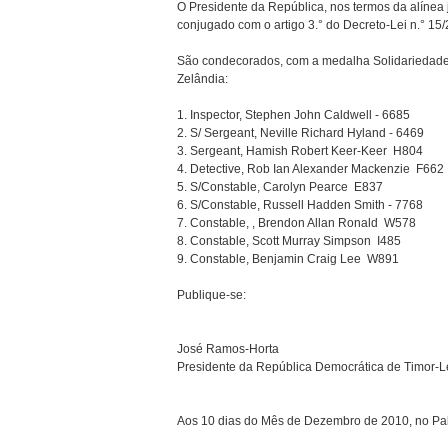
O Presidente da República, nos termos da alínea 
conjugado com o artigo 3.° do Decreto-Lei n.° 15
São condecorados, com a medalha Solidariedade
Zelândia:
1. Inspector, Stephen John Caldwell - 6685
2. S/ Sergeant, Neville Richard Hyland - 6469
3. Sergeant, Hamish Robert Keer-Keer  H804
4. Detective, Rob Ian Alexander Mackenzie  F662
5. S/Constable, Carolyn Pearce  E837
6. S/Constable, Russell Hadden Smith - 7768
7. Constable, , Brendon Allan Ronald  W578
8. Constable, Scott Murray Simpson  I485
9. Constable, Benjamin Craig Lee  W891
Publique-se:
José Ramos-Horta
Presidente da República Democrática de Timor-L
Aos 10 dias do Mês de Dezembro de 2010, no Pal