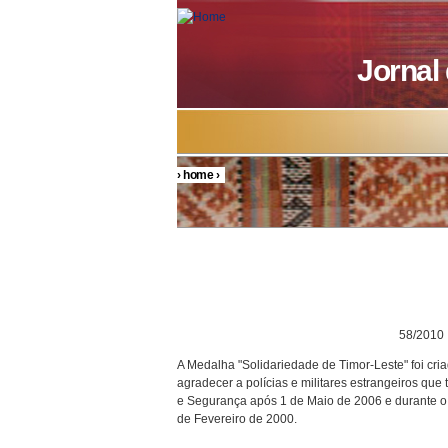
Skip to main content
Jornal
›
home
›
You are here
DECRETO P
58/2010
A Medalha "Solidariedade de Timor-Leste" foi cri
agradecer a polícias e militares estrangeiros q
e Segurança após 1 de Maio de 2006 e durante o
de Fevereiro de 2000.