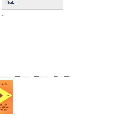
»
Série II
-