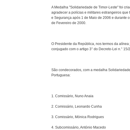
A Medalha "Solidariedade de Timor-Leste" foi cri
agradecer a polícias e militares estrangeiros q
e Segurança após 1 de Maio de 2006 e durante o
de Fevereiro de 2000.
O Presidente da República, nos termos da alínea 
conjugado com o artigo 3° do Decreto-Lei n.° 15/
São condecorados, com a medalha Solidariedade 
Portuguesa:
1. Comissário, Nuno Anaia
2. Comissário, Leonardo Cunha
3. Comissário, Mónica Rodrigues
4. Subcomissário, António Macedo