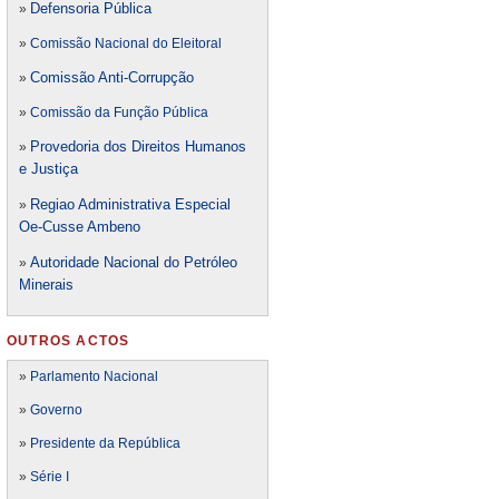
Defensori
a Pública
»
»
Comissão Nacional do Eleitoral
Comissão Anti-Corrupção
»
»
Comissão da Função Pública
Provedoria dos Direitos Humanos
»
e Justiça
Regiao Administrativa Especial
»
Oe-Cusse Ambeno
Autoridade Nacional do Petróleo
»
Minerais
OUTROS ACTOS
»
Parlamento Nacional
»
Governo
»
Presidente da República
»
Série I