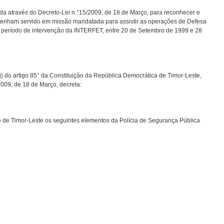
ada através do Decreto-Lei n.°15/2009, de 18 de Março, para reconhecer e
ue tenham servido em missão mandatada para assistir as operações de Defesa
 período de intervenção da INTERFET, entre 20 de Setembro de 1999 e 28
j) do artigo 85° da Constituição da República Democrática de Timor-Leste,
2009, de 18 de Março, decreta:
de Timor-Leste os seguintes elementos da Polícia de Segurança Pública