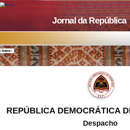
Skip to main content
Jornal da República
›
home
›
You are here
REPÚBLICA DEMOCRÁTICA D
Despacho