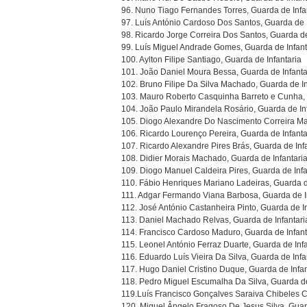
96. Nuno Tiago Fernandes Torres, Guarda de Infa
97. Luís António Cardoso Dos Santos, Guarda de I
98. Ricardo Jorge Correira Dos Santos, Guarda de
99. Luís Miguel Andrade Gomes, Guarda de Infant
100. Aylton Filipe Santiago, Guarda de Infantaria
101. João Daniel Moura Bessa, Guarda de Infanta
102. Bruno Filipe Da Silva Machado, Guarda de In
103. Mauro Roberto Casquinha Barreto e Cunha, 
104. João Paulo Mirandela Rosário, Guarda de In
105. Diogo Alexandre Do Nascimento Correira Mar
106. Ricardo Lourenço Pereira, Guarda de Infanta
107. Ricardo Alexandre Pires Brás, Guarda de Inf
108. Didier Morais Machado, Guarda de Infantari
109. Diogo Manuel Caldeira Pires, Guarda de Infa
110. Fábio Henriques Mariano Ladeiras, Guarda d
111. Adgar Fermando Viana Barbosa, Guarda de I
112. José António Castanheira Pinto, Guarda de In
113. Daniel Machado Relvas, Guarda de Infantari
114. Francisco Cardoso Maduro, Guarda de Infant
115. Leonel António Ferraz Duarte, Guarda de Infa
116. Eduardo Luís Vieira Da Silva, Guarda de Infa
117. Hugo Daniel Cristino Duque, Guarda de Infan
118. Pedro Miguel Escumalha Da Silva, Guarda de
119.Luís Francisco Gonçalves Saraiva Chibeles C
120. Miguel Ângelo Fragoso De Jesus Silva, Guard