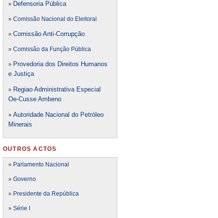
Defensori
a Pública
»
»
Comissão Nacional do Eleitoral
Comissão Anti-Corrupção
»
»
Comissão da Função Pública
Provedoria dos Direitos Humanos
»
e Justiça
Regiao Administrativa Especial
»
Oe-Cusse Ambeno
Autoridade Nacional do Petróleo
»
Minerais
OUTROS ACTOS
»
Parlamento Nacional
»
Governo
»
Presidente da República
»
Série I