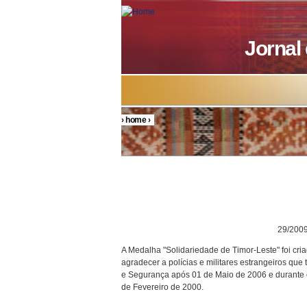
Skip to main content
Jornal
›
home
›
You are here
DECRETO P
29/200
A Medalha "Solidariedade de Timor-Leste" foi cri
agradecer a polícias e militares estrangeiros q
e Segurança após 01 de Maio de 2006 e durante 
de Fevereiro de 2000.