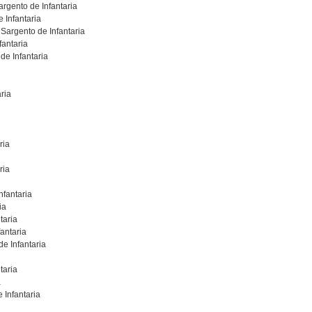
rgento de Infantaria
 Infantaria
 Sargento de Infantaria
fantaria
de Infantaria
ria
ria
ria
nfantaria
ia
taria
antaria
e Infantaria
taria
a
 Infantaria