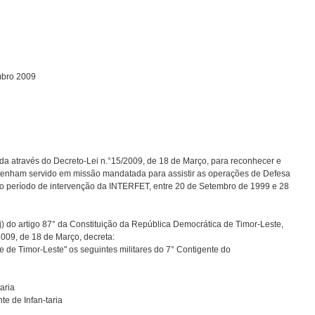
mbro 2009
ada através do Decreto-Lei n.°15/2009, de 18 de Março, para reconhecer e
ue tenham servido em missão mandatada para assistir as operações de Defesa
o período de intervenção da INTERFET, entre 20 de Setembro de 1999 e 28
j) do artigo 87° da Constituição da República Democrática de Timor-Leste,
2009, de 18 de Março, decreta:
de Timor-Leste" os seguintes militares do 7° Contigente do
aria
te de Infan-taria