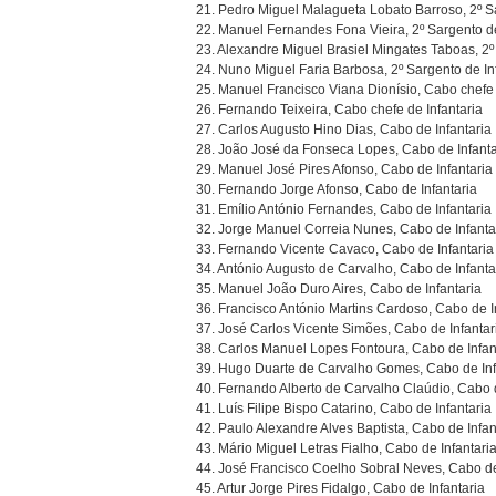
21. Pedro Miguel Malagueta Lobato Barroso, 2º Sa
22. Manuel Fernandes Fona Vieira, 2º Sargento de
23. Alexandre Miguel Brasiel Mingates Taboas, 2º
24. Nuno Miguel Faria Barbosa, 2º Sargento de In
25. Manuel Francisco Viana Dionísio, Cabo chefe 
26. Fernando Teixeira, Cabo chefe de Infantaria
27. Carlos Augusto Hino Dias, Cabo de Infantaria
28. João José da Fonseca Lopes, Cabo de Infanta
29. Manuel José Pires Afonso, Cabo de Infantaria
30. Fernando Jorge Afonso, Cabo de Infantaria
31. Emílio António Fernandes, Cabo de Infantaria
32. Jorge Manuel Correia Nunes, Cabo de Infanta
33. Fernando Vicente Cavaco, Cabo de Infantaria
34. António Augusto de Carvalho, Cabo de Infanta
35. Manuel João Duro Aires, Cabo de Infantaria
36. Francisco António Martins Cardoso, Cabo de I
37. José Carlos Vicente Simões, Cabo de Infantar
38. Carlos Manuel Lopes Fontoura, Cabo de Infan
39. Hugo Duarte de Carvalho Gomes, Cabo de Inf
40. Fernando Alberto de Carvalho Claúdio, Cabo d
41. Luís Filipe Bispo Catarino, Cabo de Infantaria
42. Paulo Alexandre Alves Baptista, Cabo de Infan
43. Mário Miguel Letras Fialho, Cabo de Infantari
44. José Francisco Coelho Sobral Neves, Cabo de
45. Artur Jorge Pires Fidalgo, Cabo de Infantaria