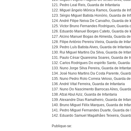
121. Pedro Leal Reis, Guarda de Infantaria
122. Miguel ângelo Mónica Ramos, Guarda de Inf
123. Sérgio Miguel Batista Honório, Guarda de Inf
124. André Filipe Neiva De Carvalho, Guarda de I
125. Victor Bruno Fernandes Rodrigues, Guarda d
126. Eduardo Manuel Borges Cateto, Guarda de In
127. Alcino Manuel Bogas de Almeida, Guarda de 
128. Filipe António Pereira Vieira, Guarda de Infan
129. Pedro Luís Batista Alves, Guarda de Infantari
130. Rui Miguel Martins Da Silva, Guarda de Infan
131. Paulo César Quaresma Soares, Guarda de In
132. Carlos Rodrigues Do espiríto Santo, Guarda 
133. Nuno Jorge Silva Pereira, Guarda de Infantar
134. José Nuno Martins Da Costa Parente, Guarda
135. Nuno Pedro Rolo Correia Veloso, Guarda de 
136. André Vital Ferreira, Guarda de Infantaria
137. Nuno Do Nascimento Barrocas Aíres, Guarda 
138. Afzal Abul Aziz, Guarda de Infantaria
139. Alexandre Dias Ramalheiro, Guarda de Infan
140. Bruno Miguel Félix Marques, Guarda de Infan
141. Pedro Miguel Fernandes Duarte, Guarda de I
142. Eduardo Samuel Magalhães Teixeira, Guarda
Publique-se: