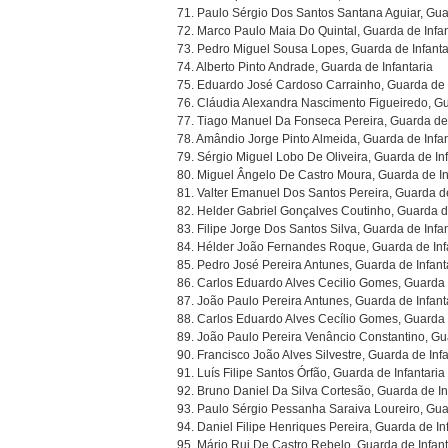
71. Paulo Sérgio Dos Santos Santana Aguiar, Guar
72. Marco Paulo Maia Do Quintal, Guarda de Infan
73. Pedro Miguel Sousa Lopes, Guarda de Infanta
74. Alberto Pinto Andrade, Guarda de Infantaria
75. Eduardo José Cardoso Carrainho, Guarda de I
76. Cláudia Alexandra Nascimento Figueiredo, Gu
77. Tiago Manuel Da Fonseca Pereira, Guarda de 
78. Amândio Jorge Pinto Almeida, Guarda de Infan
79. Sérgio Miguel Lobo De Oliveira, Guarda de Inf
80. Miguel Ângelo De Castro Moura, Guarda de In
81. Valter Emanuel Dos Santos Pereira, Guarda de
82. Helder Gabriel Gonçalves Coutinho, Guarda de
83. Filipe Jorge Dos Santos Silva, Guarda de Infan
84. Hélder João Fernandes Roque, Guarda de Inf
85. Pedro José Pereira Antunes, Guarda de Infant
86. Carlos Eduardo Alves Cecilio Gomes, Guarda 
87. João Paulo Pereira Antunes, Guarda de Infant
88. Carlos Eduardo Alves Cecílio Gomes, Guarda 
89. João Paulo Pereira Venâncio Constantino, Gua
90. Francisco João Alves Silvestre, Guarda de Infa
91. Luís Filipe Santos Órfão, Guarda de Infantaria
92. Bruno Daniel Da Silva Cortesão, Guarda de In
93. Paulo Sérgio Pessanha Saraiva Loureiro, Guar
94. Daniel Filipe Henriques Pereira, Guarda de In
95. Mário Rui De Castro Rebelo, Guarda de Infant