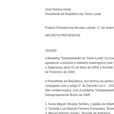
José Ramos-Horta
Presidente da República de Timor-Leste
Palácio Presidencial Nicolau Lobato, 17 de Sete
DECRETO PRESIDENTE
29/2009
A Medalha "Solidariedade de Timor-Leste" foi cri
agradecer a polícias e militares estrangeiros q
e Segurança após 01 de Maio de 2006 e durante 
de Fevereiro de 2000.
O Presidente da República, nos termos da alínea 
conjugado com o artigo 3° do Decreto-Lei n.° 15/
São condecorados, com a medalha "Solidariedade 
Subagrupamento Bravo da GNR:
1. Nuno Miguel Oliveira Simões, Capitão de Infant
2. Tenente Luís Manuel Ferreira Fernandes, Tenen
3. Miguel António Gomes, Tenente de Infantaria