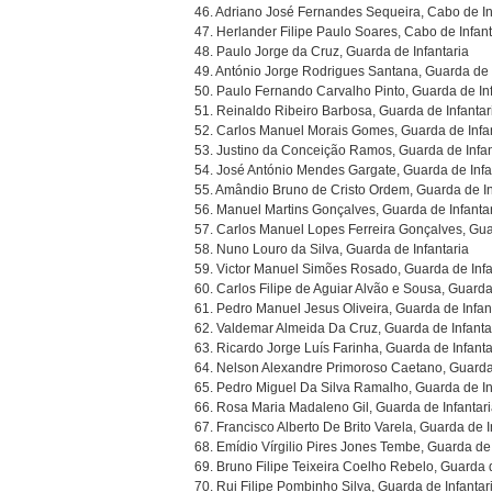
46. Adriano José Fernandes Sequeira, Cabo de In
47. Herlander Filipe Paulo Soares, Cabo de Infant
48. Paulo Jorge da Cruz, Guarda de Infantaria
49. António Jorge Rodrigues Santana, Guarda de 
50. Paulo Fernando Carvalho Pinto, Guarda de Inf
51. Reinaldo Ribeiro Barbosa, Guarda de Infantar
52. Carlos Manuel Morais Gomes, Guarda de Infa
53. Justino da Conceição Ramos, Guarda de Infan
54. José António Mendes Gargate, Guarda de Infa
55. Amândio Bruno de Cristo Ordem, Guarda de In
56. Manuel Martins Gonçalves, Guarda de Infanta
57. Carlos Manuel Lopes Ferreira Gonçalves, Guar
58. Nuno Louro da Silva, Guarda de Infantaria
59. Victor Manuel Simões Rosado, Guarda de Infa
60. Carlos Filipe de Aguiar Alvão e Sousa, Guarda
61. Pedro Manuel Jesus Oliveira, Guarda de Infan
62. Valdemar Almeida Da Cruz, Guarda de Infanta
63. Ricardo Jorge Luís Farinha, Guarda de Infanta
64. Nelson Alexandre Primoroso Caetano, Guarda 
65. Pedro Miguel Da Silva Ramalho, Guarda de In
66. Rosa Maria Madaleno Gil, Guarda de Infantar
67. Francisco Alberto De Brito Varela, Guarda de I
68. Emídio Vírgilio Pires Jones Tembe, Guarda de 
69. Bruno Filipe Teixeira Coelho Rebelo, Guarda d
70. Rui Filipe Pombinho Silva, Guarda de Infantar