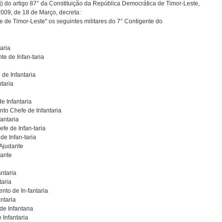
j) do artigo 87° da Constituição da República Democrática de Timor-Leste,
2009, de 18 de Março, decreta:
de Timor-Leste" os seguintes militares do 7° Contigente do
aria
te de Infan-taria
 de Infantaria
taria
e Infantaria
to Chefe de Infantaria
antaria
fe de Infan-taria
de Infan-taria
Ajudante
dante
antaria
taria
ento de In-fantaria
ntaria
de Infantaria
 Infantaria