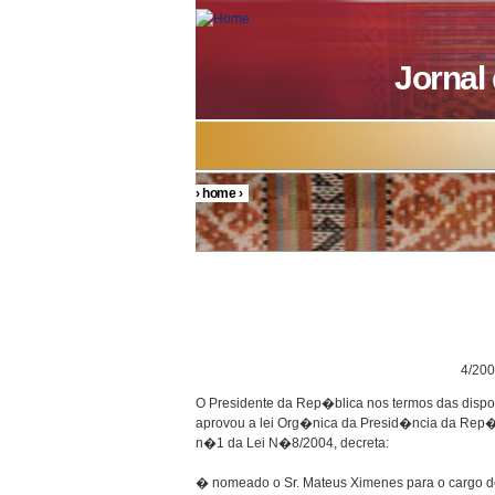
Skip to main content
Jornal
›
home
›
You are here
DECRETO P
4/200
O Presidente da Rep�blica nos termos das disp
aprovou a lei Org�nica da Presid�ncia da Rep�b
n�1 da Lei N�8/2004, decreta:
� nomeado o Sr. Mateus Ximenes para o cargo d