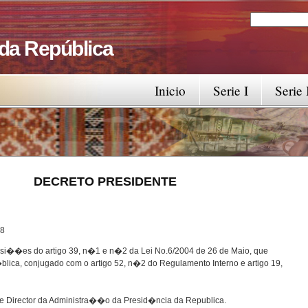
Search
Search fo
 da República
Inicio
Serie I
Serie 
RESIDENTE
8
osi��es do artigo 39, n�1 e n�2 da Lei No.6/2004 de 26 de Maio, que
lica, conjugado com o artigo 52, n�2 do Regulamento Interno e artigo 19,
e Director da Administra��o da Presid�ncia da Republica.