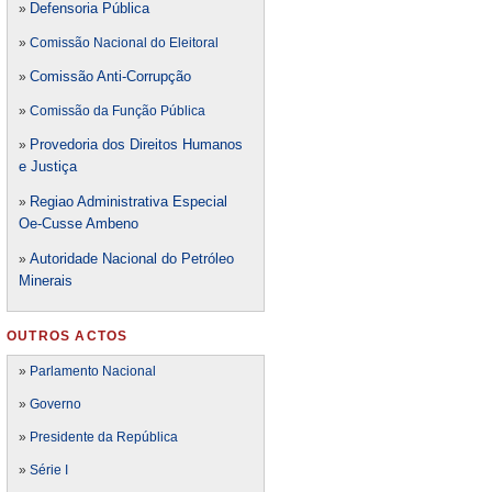
Defensori
a Pública
»
»
Comissão Nacional do Eleitoral
Comissão Anti-Corrupção
»
»
Comissão da Função Pública
Provedoria dos Direitos Humanos
»
e Justiça
Regiao Administrativa Especial
»
Oe-Cusse Ambeno
Autoridade Nacional do Petróleo
»
Minerais
OUTROS ACTOS
»
Parlamento Nacional
»
Governo
»
Presidente da República
»
Série I