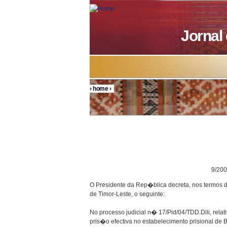
Skip to main content
Jornal
›
home
›
You are here
DECRETO P
9/200
O Presidente da Rep�blica decreta, nos termos
de Timor-Leste, o seguinte:
No processo judicial n� 17/Pid/04/TDD.Dili, rela
pris�o efectiva no estabelecimento prisional de 