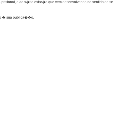
prisional, e ao s�rio esfor�o que vem desenvolvendo no sentido de se
ato � sua publica��o.