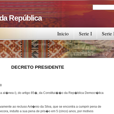
Search
Search fo
 da República
Inicio
Serie I
Serie 
RESIDENTE
8
 da al�nea i), do artigo 85�, da Constitui��o da Rep�blica Democr�tica
tivamente ao recluso Ant�nio da Silva, que se encontra a cumprir pena de
Becora, indulto a sua pena de pris�o em 5 (cinco) anos, por motivos