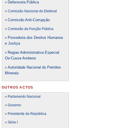
Defensori
a Pública
»
»
Comissão Nacional do Eleitoral
Comissão Anti-Corrupção
»
»
Comissão da Função Pública
Provedoria dos Direitos Humanos
»
e Justiça
Regiao Administrativa Especial
»
Oe-Cusse Ambeno
Autoridade Nacional do Petróleo
»
Minerais
OUTROS ACTOS
»
Parlamento Nacional
»
Governo
»
Presidente da República
»
Série I