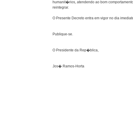
humanit�rios, atendendo ao bom comportamento 
reintegrar.
O Presente Decreto entra em vigor no dia imedi
Publique-se.
O Presidente da Rep�blica,
Jos� Ramos-Horta