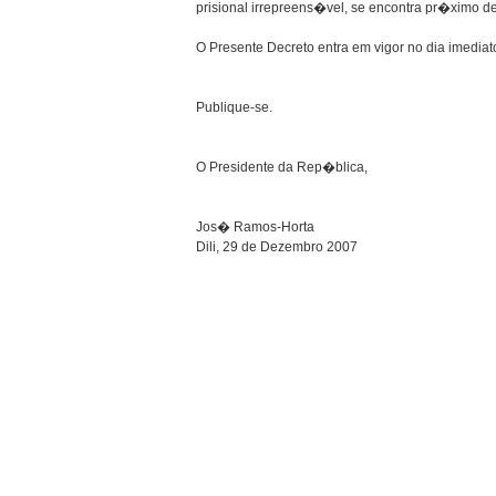
prisional irrepreens�vel, se encontra pr�ximo d
O Presente Decreto entra em vigor no dia imedi
Publique-se.
O Presidente da Rep�blica,
Jos� Ramos-Horta
Dili, 29 de Dezembro 2007