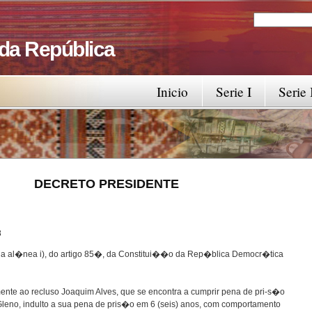
Search
Search fo
 da República
Inicio
Serie I
Serie 
RESIDENTE
8
 da al�nea i), do artigo 85�, da Constitui��o da Rep�blica Democr�tica
mente ao recluso Joaquim Alves, que se encontra a cumprir pena de pri-s�o
/Gleno, indulto a sua pena de pris�o em 6 (seis) anos, com comportamento