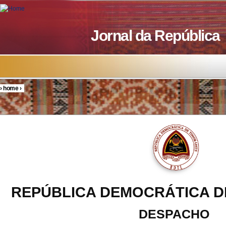
Skip to main content
Jornal da República
›
home
›
You are here
REPÚBLICA DEMOCRÁTICA D
DESPACHO