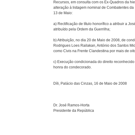
Recursos, em consulta com os Ex-Quadros da hier
alteração à listagem nominal de Combatentes da L
13 de Maio:
a) Rectificação de título honorífico a atribuir a J
atribuído pela Ordem da Guerrilha;
b) Atribuição, no dia 20 de Maio de 2008, de con
Rodrigues Loes Railakan, António dos Santos Mida
como Civis na Frente Clandestina por mais de oit
c) Execução condicionada do direito reconhecido a 
honra do condecorado.
Díli, Palácio das Cinzas, 16 de Maio de 2008
Dr. José Ramos-Horta
Presidente da República