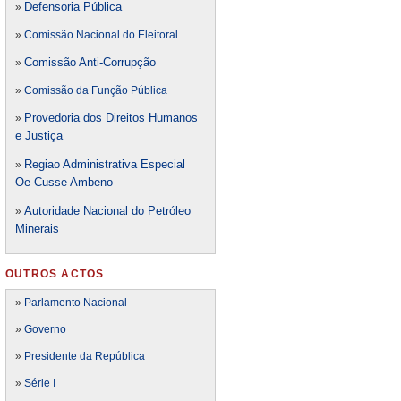
Defensori
a Pública
»
»
Comissão Nacional do Eleitoral
Comissão Anti-Corrupção
»
»
Comissão da Função Pública
Provedoria dos Direitos Humanos
»
e Justiça
Regiao Administrativa Especial
»
Oe-Cusse Ambeno
Autoridade Nacional do Petróleo
»
Minerais
OUTROS ACTOS
»
Parlamento Nacional
»
Governo
»
Presidente da República
»
Série I