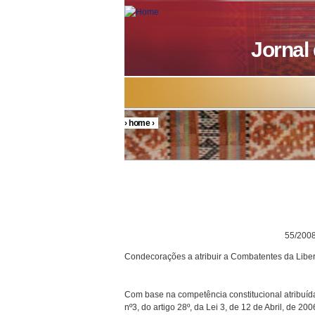
Skip to main content
Jornal
›
home
›
You are here
DECRETO P
55/200
Condecorações a atribuir a Combatentes da Libert
Com base na competência constitucional atribuída
nº3, do artigo 28º, da Lei 3, de 12 de Abril, de