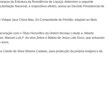
arquia da Estrutura da Resistência de Liquiçá, determino a seguinte
ibertação Nacional, e respectivos efeitos, anexa ao Decreto Presidencial de
osé Vidigal Jaca China Mau, Ex-Comandante de Pelotão, elegível ao título
decoração com o Título Honorífico da Ordem Nicolau Lobato a: Alberto
r, Manuel Luís F. da silva Zebra e Matias de Jesus Leki Doco, que actuaram
o anos;
Calisto da Silva Oliveira Cadalac, para protecção da própria insígnia e da