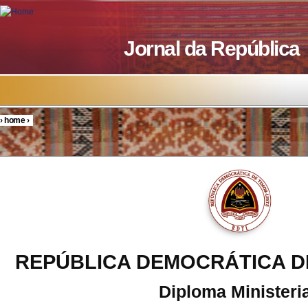
Skip to main content
Jornal da República
›
home
›
You are here
REPÚBLICA DEMOCRÁTICA D
Diploma Ministeria