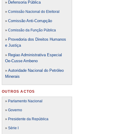
Defensori
a Pública
»
»
Comissão Nacional do Eleitoral
Comissão Anti-Corrupção
»
»
Comissão da Função Pública
Provedoria dos Direitos Humanos
»
e Justiça
Regiao Administrativa Especial
»
Oe-Cusse Ambeno
Autoridade Nacional do Petróleo
»
Minerais
OUTROS ACTOS
»
Parlamento Nacional
»
Governo
»
Presidente da República
»
Série I