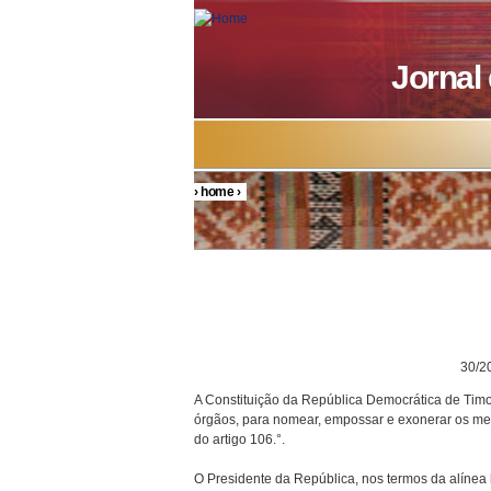
Skip to main content
Jornal
›
home
›
You are here
DECRETO P
30/200
A Constituição da República Democrática de Timor
órgãos, para nomear, empossar e exonerar os mem
do artigo 106.°.
O Presidente da República, nos termos da alínea h