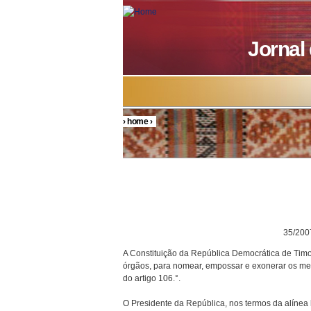
Skip to main content
Jornal
›
home
›
You are here
DECRETO P
35/200
A Constituição da República Democrática de Timor
órgãos, para nomear, empossar e exonerar os mem
do artigo 106.°.
O Presidente da República, nos termos da alínea h