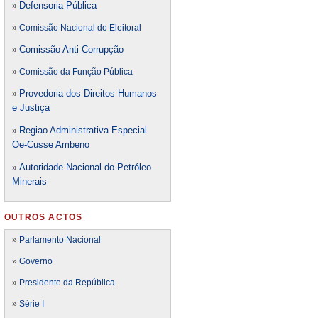
Defensori
a Pública
»
»
Comissão Nacional do Eleitoral
Comissão Anti-Corrupção
»
»
Comissão da Função Pública
Provedoria dos Direitos Humanos
»
e Justiça
Regiao Administrativa Especial
»
Oe-Cusse Ambeno
Autoridade Nacional do Petróleo
»
Minerais
OUTROS ACTOS
»
Parlamento Nacional
»
Governo
»
Presidente da República
»
Série I