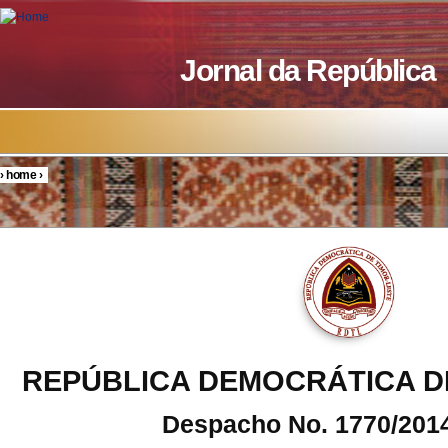
Skip to main content
Jornal da República
›
home
›
You are here
REPÚBLICA DEMOCRÁTICA D
Despacho No. 1770/201