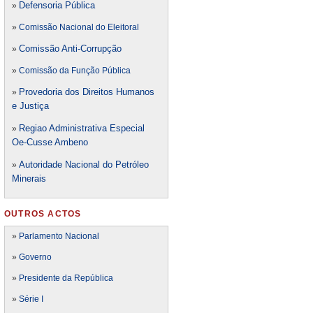
Defensori
a Pública
»
»
Comissão Nacional do Eleitoral
Comissão Anti-Corrupção
»
»
Comissão da Função Pública
Provedoria dos Direitos Humanos
»
e Justiça
Regiao Administrativa Especial
»
Oe-Cusse Ambeno
Autoridade Nacional do Petróleo
»
Minerais
OUTROS ACTOS
»
Parlamento Nacional
»
Governo
»
Presidente da República
»
Série I