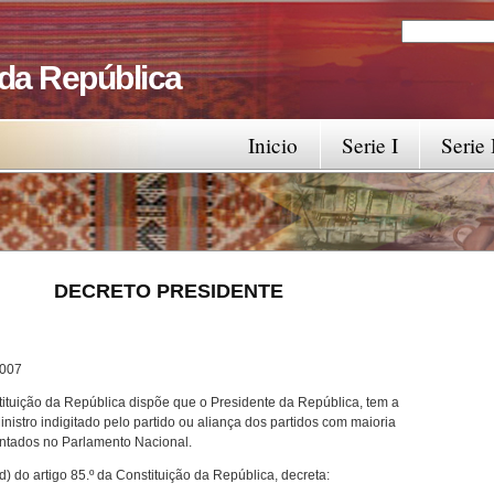
Search
Search fo
 da República
Inicio
Serie I
Serie 
RESIDENTE
7
tituição da República dispõe que o Presidente da República, tem a
stro indigitado pelo partido ou aliança dos partidos com maioria
sentados no Parlamento Nacional.
) do artigo 85.º da Constituição da República, decreta: