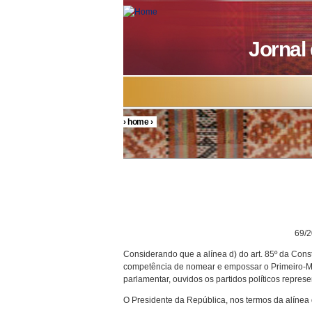
Skip to main content
Jornal
›
home
›
You are here
DECRETO P
69/200
Considerando que a alínea d) do art. 85º da Cons
competência de nomear e empossar o Primeiro-Mini
parlamentar, ouvidos os partidos políticos repre
O Presidente da República, nos termos da alínea d