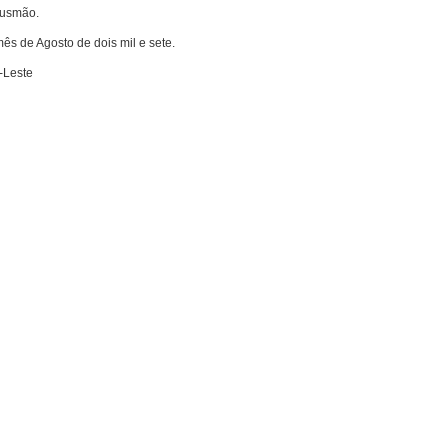
Gusmão.
ês de Agosto de dois mil e sete.
-Leste