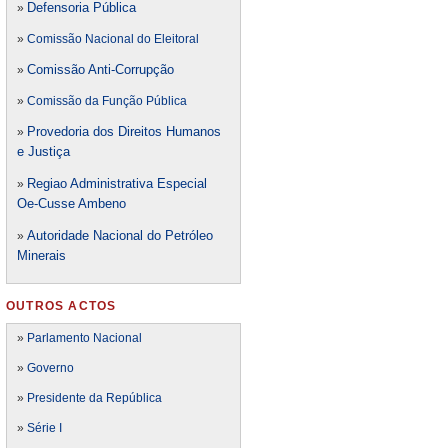
Defensori
a Pública
»
»
Comissão Nacional do Eleitoral
Comissão Anti-Corrupção
»
»
Comissão da Função Pública
Provedoria dos Direitos Humanos
»
e Justiça
Regiao Administrativa Especial
»
Oe-Cusse Ambeno
Autoridade Nacional do Petróleo
»
Minerais
OUTROS ACTOS
»
Parlamento Nacional
»
Governo
»
Presidente da República
»
Série I