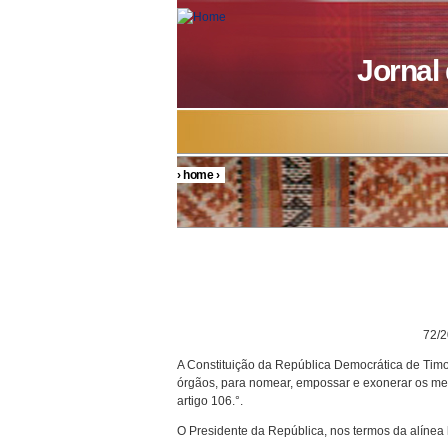
Skip to main content
Jornal
›
home
›
You are here
DECRETO P
72/200
A Constituição da República Democrática de Timor
órgãos, para nomear, empossar e exonerar os mem
artigo 106.°.
O Presidente da República, nos termos da alínea h