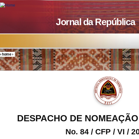
Skip to main content
Jornal da República
›
home
›
You are here
DESPACHO DE NOMEAÇÃO
No. 84 / CFP / VI / 2