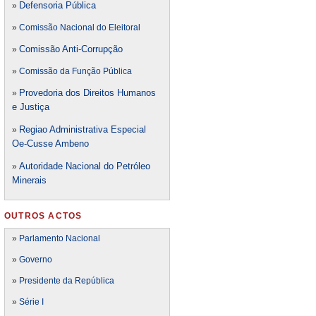
Defensori
a Pública
»
»
Comissão Nacional do Eleitoral
Comissão Anti-Corrupção
»
»
Comissão da Função Pública
Provedoria dos Direitos Humanos
»
e Justiça
Regiao Administrativa Especial
»
Oe-Cusse Ambeno
Autoridade Nacional do Petróleo
»
Minerais
OUTROS ACTOS
»
Parlamento Nacional
»
Governo
»
Presidente da República
»
Série I