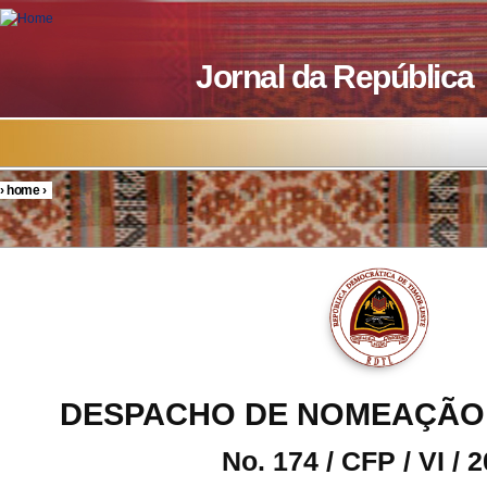
Skip to main content
Jornal da República
›
home
›
You are here
DESPACHO DE NOMEAÇÃO
No. 174 / CFP / VI / 