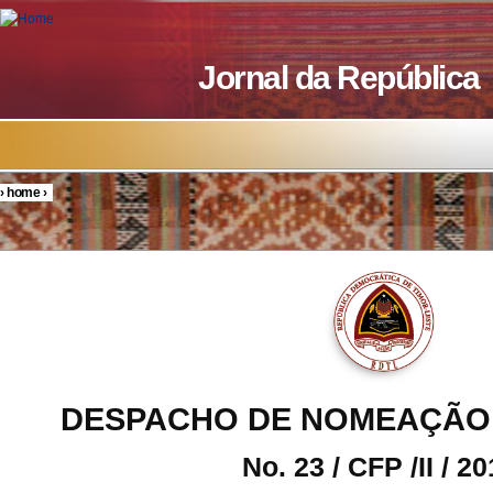
Skip to main content
Jornal da República
›
home
›
You are here
DESPACHO DE NOMEAÇÃO
No. 23 / CFP /II / 2