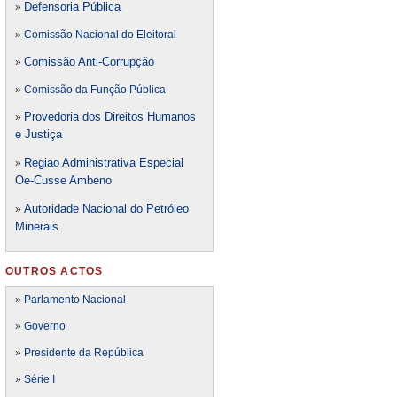
Defensori
a Pública
»
»
Comissão Nacional do Eleitoral
Comissão Anti-Corrupção
»
»
Comissão da Função Pública
Provedoria dos Direitos Humanos
»
e Justiça
Regiao Administrativa Especial
»
Oe-Cusse Ambeno
Autoridade Nacional do Petróleo
»
Minerais
OUTROS ACTOS
»
Parlamento Nacional
»
Governo
»
Presidente da República
»
Série I