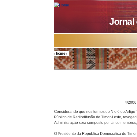
Skip to main content
Jornal
›
home
›
You are here
DECRETO P
4/2006
Considerando que nos termos do N.o 6 do Artigo
Público de Radiodifusão de Timor-Leste, revogad
Administração será composto por cinco membros
O Presidente da República Democrática de Timor-