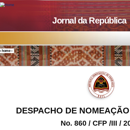
Skip to main content
Jornal da República
›
home
›
You are here
DESPACHO DE NOMEAÇÃO
No. 860 / CFP /III / 