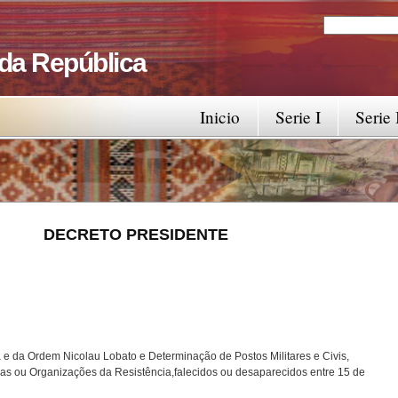
Search
Search fo
 da República
Inicio
Serie I
Serie 
RESIDENTE
ha e da Ordem Nicolau Lobato e Determinação de Postos Militares e Civis,
ras ou Organizações da Resistência,falecidos ou desaparecidos entre 15 de