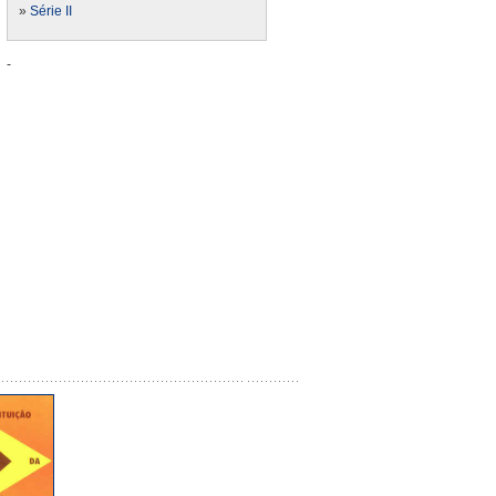
»
Série II
-