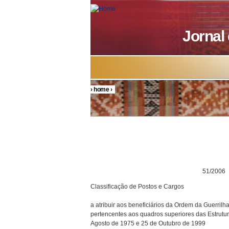
Skip to main content
Jornal
›
home
›
You are here
DECRETO P
51/2006
Classificação de Postos e Cargos
a atribuir aos beneficiários da Ordem da Guerril
pertencentes aos quadros superiores das Estrutu
Agosto de 1975 e 25 de Outubro de 1999