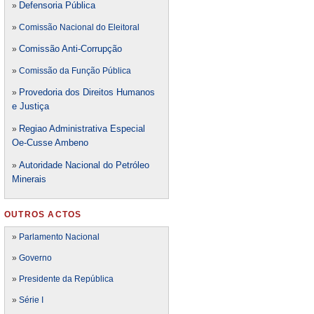
Defensori
a Pública
»
»
Comissão Nacional do Eleitoral
Comissão Anti-Corrupção
»
»
Comissão da Função Pública
Provedoria dos Direitos Humanos
»
e Justiça
Regiao Administrativa Especial
»
Oe-Cusse Ambeno
Autoridade Nacional do Petróleo
»
Minerais
OUTROS ACTOS
»
Parlamento Nacional
»
Governo
»
Presidente da República
»
Série I