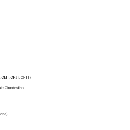
, OMT, OPJT, OPTT)
nte Clandestina
Zona)