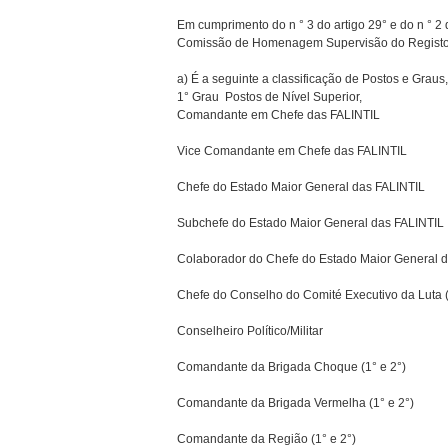
Em cumprimento do n ° 3 do artigo 29° e do n ° 2 d
Comissão de Homenagem Supervisão do Registo 
a) É a seguinte a classificação de Postos e Graus,
1° Grau  Postos de Nível Superior,
Comandante em Chefe das FALINTIL
Vice Comandante em Chefe das FALINTIL
Chefe do Estado Maior General das FALINTIL
Subchefe do Estado Maior General das FALINTIL
Colaborador do Chefe do Estado Maior General 
Chefe do Conselho do Comité Executivo da Luta 
Conselheiro Político/Militar
Comandante da Brigada Choque (1° e 2°)
Comandante da Brigada Vermelha (1° e 2°)
Comandante da Região (1° e 2°)