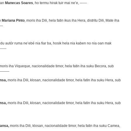
ian
Manecas Soares
, ho termu hirak tuir mai ne’e, ——
o
Mariana Pinto
, moris iha Dili, hela fatin ikus iha Hera, distritu Dili, Mate iha
——
du autór ruma ne’ebé nia fiar ba, hosik hela nia kaben no nia oan mak
——-
oris iha Viqueque, nacionalidade timor, hela fatin iha suku Becora, sub
—————
nsa,
moris iha Dili, klosan, nacionalidade timor, hela fatin iha suku Hera, sub
nsa,
moris iha Dili, klosan, nacionalidade timor, hela fatin iha suku Hera, sub
ransa,
moris iha Dili, klosan, nacionalidade timor, hela fatin iha suku Camea,
——————