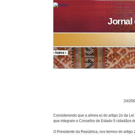
Skip to main content
Jornal
›
home
›
You are here
DECRETO P
24/200
Considerando que a alínea e) do artigo 2o da Lei
que integram o Conselho de Estado 5 cidadãos d
O Presidente da República, nos termos do artigo 