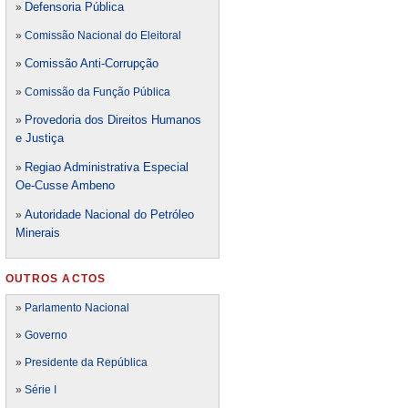
Defensori
a Pública
»
»
Comissão Nacional do Eleitoral
Comissão Anti-Corrupção
»
»
Comissão da Função Pública
Provedoria dos Direitos Humanos
»
e Justiça
Regiao Administrativa Especial
»
Oe-Cusse Ambeno
Autoridade Nacional do Petróleo
»
Minerais
OUTROS ACTOS
»
Parlamento Nacional
»
Governo
»
Presidente da República
»
Série I