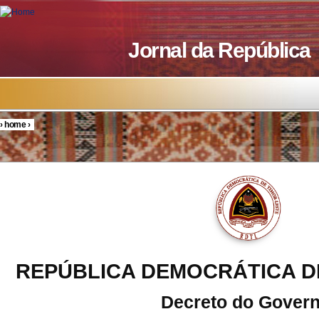
Skip to main content
Jornal da República
›
home
›
You are here
REPÚBLICA DEMOCRÁTICA D
Decreto do Gover