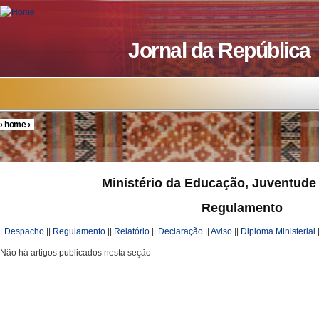
Skip to main content
Jornal da República
›
home
›
You are here
Ministério da Educação, Juventude
Regulamento
|
Despacho
||
Regulamento
||
Relatório
||
Declaração
||
Aviso
||
Diploma Ministerial
Não há artigos publicados nesta seção