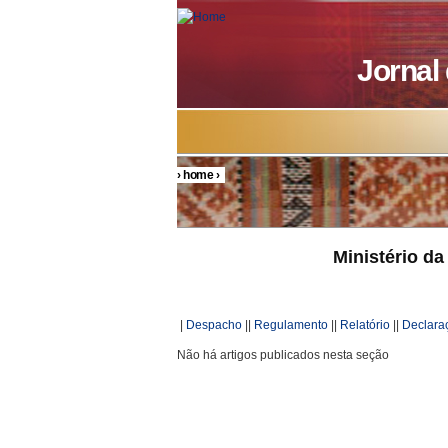
Skip to main content
Jornal
›
home
›
You are here
Ministério da
|
Despacho
||
Regulamento
||
Relatório
||
Declara
Não há artigos publicados nesta seção