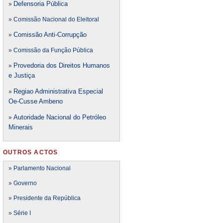
Defensori
a Pública
»
»
Comissão Nacional do Eleitoral
Comissão Anti-Corrupção
»
»
Comissão da Função Pública
Provedoria dos Direitos Humanos
»
e Justiça
Regiao Administrativa Especial
»
Oe-Cusse Ambeno
Autoridade Nacional do Petróleo
»
Minerais
OUTROS ACTOS
»
Parlamento Nacional
»
Governo
»
Presidente da República
»
Série I