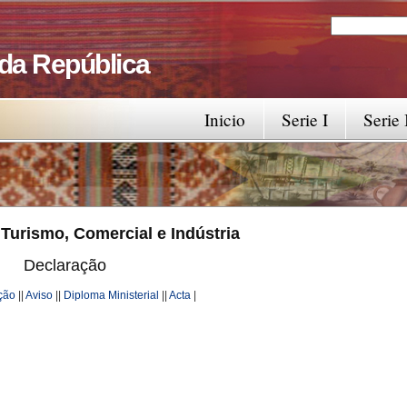
Search
Search fo
 da República
Inicio
Serie I
Serie 
 Turismo, Comercial e Indústria
Declaração
ção
||
Aviso
||
Diploma Ministerial
||
Acta
|