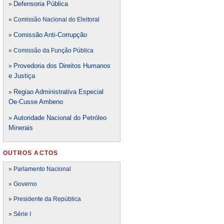
Defensori
a Pública
»
»
Comissão Nacional do Eleitoral
Comissão Anti-Corrupção
»
»
Comissão da Função Pública
Provedoria dos Direitos Humanos
»
e Justiça
Regiao Administrativa Especial
»
Oe-Cusse Ambeno
Autoridade Nacional do Petróleo
»
Minerais
OUTROS ACTOS
»
Parlamento Nacional
»
Governo
»
Presidente da República
»
Série I