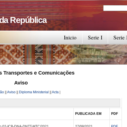
Search
Search fo
 da República
Inicio
Serie I
Serie 
os Transportes e Comunicações
Aviso
ção
||
Aviso
||
Diploma Ministerial
||
Acta
|
PUBLICADA EM
PDF
eto 02-ICB-DNA-DNTT-MTC/2021
27/08/2021
PDF