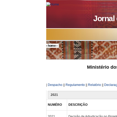
Skip to main content
Jornal
›
home
›
You are here
Ministério d
|
Despacho
||
Regulamento
||
Relatório
||
Declara
2021
NUMÉRO
DESCRIÇÃO
2021
Decisão de Adjudicação no Proj