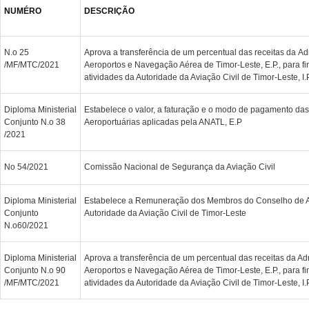
NUMÉRO
DESCRIÇÃO
N.o 25
Aprova a transferência de um percentual das receitas da A
/MF/MTC/2021
Aeroportos e Navegação Aérea de Timor-Leste, E.P., para f
atividades da Autoridade da Aviação Civil de Timor-Leste, I.
Diploma Ministerial
Estabelece o valor, a faturação e o modo de pagamento das 
Conjunto N.o 38
Aeroportuárias aplicadas pela ANATL, E.P
/2021
No 54/2021
Comissão Nacional de Segurança da Aviação Civil
Diploma Ministerial
Estabelece a Remuneração dos Membros do Conselho de A
Conjunto
Autoridade da Aviação Civil de Timor-Leste
N.o60/2021
Diploma Ministerial
Aprova a transferência de um percentual das receitas da Ad
Conjunto N.o 90
Aeroportos e Navegação Aérea de Timor-Leste, E.P., para f
/MF/MTC/2021
atividades da Autoridade da Aviação Civil de Timor-Leste, I.P