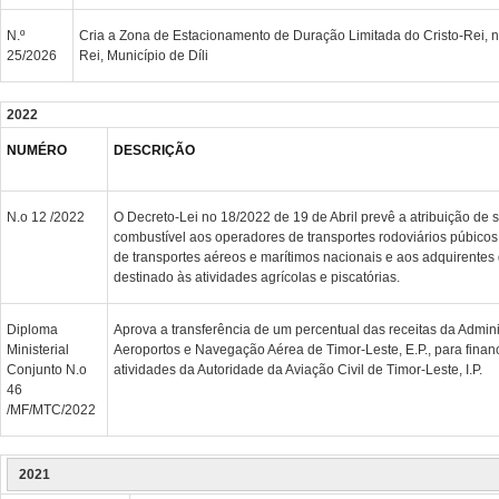
N.º
Cria a Zona de Estacionamento de Duração Limitada do Cristo-Rei, n
25/2026
Rei, Município de Díli
2022
NUMÉRO
DESCRIÇÃO
N.o 12 /2022
O Decreto-Lei no 18/2022 de 19 de Abril prevê a atribuição de 
combustível aos operadores de transportes rodoviários púbicos
de transportes aéreos e marítimos nacionais e aos adquirentes
destinado às atividades agrícolas e piscatórias.
Diploma
Aprova a transferência de um percentual das receitas da Admin
Ministerial
Aeroportos e Navegação Aérea de Timor-Leste, E.P., para fina
Conjunto N.o
atividades da Autoridade da Aviação Civil de Timor-Leste, I.P.
46
/MF/MTC/2022
2021