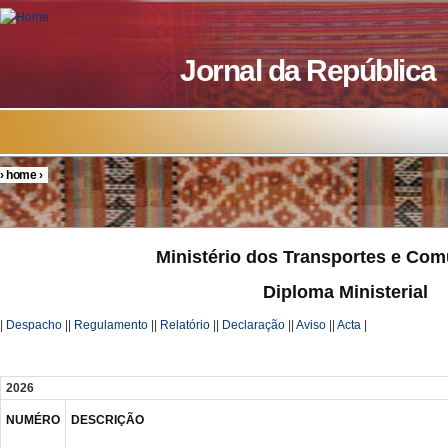
Skip to main content
Jornal da República
›
home
›
You are here
Ministério dos Transportes e Co
Diploma Ministerial
|
Despacho
||
Regulamento
||
Relatório
||
Declaração
||
Aviso
||
Acta
|
2026
NUMÉRO
DESCRIÇÃO